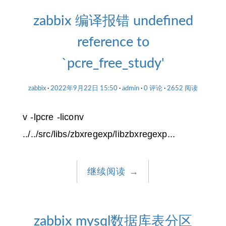
zabbix 编译报错 undefined
reference to
`pcre_free_study'
zabbix
2022年9月22日 15:50
admin
0 评论
2652 阅读
v -lpcre -liconv
../../src/libs/zbxregexp/libzbxregexp...
继续阅读
→
zabbix mysql数据库表分区