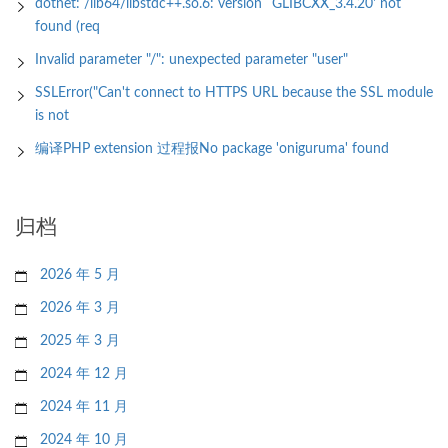
dotnet: /lib64/libstdc++.so.6: version `GLIBCXX_3.4.20' not
found (req
Invalid parameter "/": unexpected parameter "user"
SSLError("Can't connect to HTTPS URL because the SSL module
is not
编译PHP extension 过程报No package 'oniguruma' found
归档
2026 年 5 月
2026 年 3 月
2025 年 3 月
2024 年 12 月
2024 年 11 月
2024 年 10 月