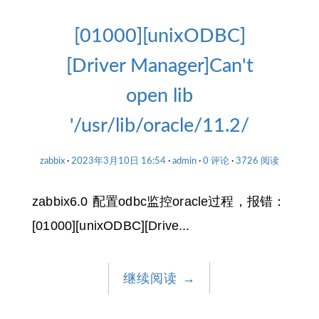
[01000][unixODBC]
[Driver Manager]Can't
open lib
'/usr/lib/oracle/11.2/
zabbix
2023年3月10日 16:54
admin
0 评论
3726 阅读
zabbix6.0 配置odbc监控oracle过程，报错：
[01000][unixODBC][Drive...
继续阅读
→