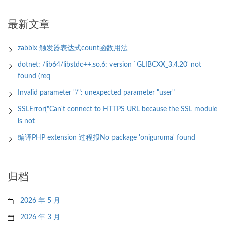
最新文章
zabbix 触发器表达式count函数用法
dotnet: /lib64/libstdc++.so.6: version `GLIBCXX_3.4.20' not
found (req
Invalid parameter "/": unexpected parameter "user"
SSLError("Can't connect to HTTPS URL because the SSL module
is not
编译PHP extension 过程报No package 'oniguruma' found
归档
2026 年 5 月
2026 年 3 月