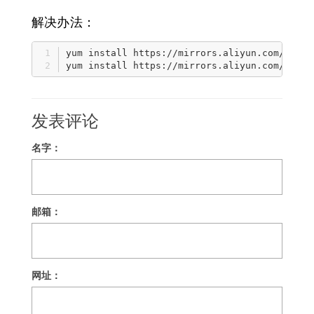
解决办法：
yum install https://mirrors.aliyun.com/epel/
yum install https://mirrors.aliyun.com/epel/
发表评论
名字：
邮箱：
网址：