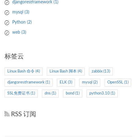
djangorestframework
(1)
mysql
(3)
Python
(2)
web
(3)
标签云
Linux Bash 命令
(4)
Linux Bash 脚本
(4)
zabbix
(13)
djangorestframework
(1)
ELK
(3)
mysql
(2)
OpenSSL
(1)
SSL免费证书
(1)
dns
(1)
bond
(1)
python3.10
(1)
RSS 订阅